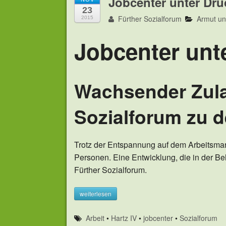
Jobcenter unter Dru
23
Fürther Sozialforum
Armut u
2015
Jobcenter unt
Wachsender Zula
Sozialforum zu 
Trotz der Entspannung auf dem Arbeitsmark
Personen. Eine Entwicklung, die in der Be
Fürther Sozialforum.
weiterlesen
Arbeit
•
Hartz IV
•
jobcenter
•
Sozialforum