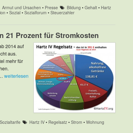
Armut und Ursachen
•
Presse
Bildung
•
Gehalt
•
Hartz
ion
•
Sozial
•
Sozialforum
•
Steuerzahler
n 21 Prozent für Stromkosten
ab 2014 auf
icht aus.
el mehr für
hen.
 …
weiterlesen
Sozialtarife
Hartz IV
•
Regelsatz
•
Strom
•
Wohnung