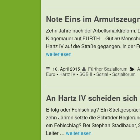
Note Eins im Armutszeugni
Zehn Jahre nach der Arbeitsmarktreform:
Klagemauer auf FÜRTH – Gut 50 Menschen
Hartz IV auf die Straße gegangen. In de
weiterlesen
16. April 2015
Fürther Sozialforum
A
Euro
•
Hartz IV
•
SGB II
•
Sozial
•
Sozialforum
An Hartz IV scheiden sich 
Erfolg oder Fehlschlag? Ein Streitgespr
zehn Jahren setzte die Schröder-Regierun
ein Fehlschlag? Bei Stephan Stadlbauer, 
Leiter …
weiterlesen